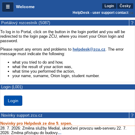
Login
Česky
Welcome
HelpDesk - user support contact
Portálový rozcestník (S087)
To log in to Portal, click on the button in the login portlet and you will be
redirected to the login page ZČU, where you insert your Orion login and
password.
Please report any errors and problems to
helpdesk@zcu.cz
. The error
message must indicate the following:
what you tried to do and how,
what the result of your action was,
what time you performed the action,
your name, surname, Orion login, student number.
Login (L001)
Novinky support.zcu.cz
Novinky pro Helpdesk ze dne 9. srpen.
28. 7. 2026: Změna služby Medial, ukončení provozu web-serveru 22. 7.
2026: Změna přístupu do budovy
...