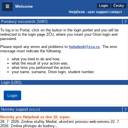
Login
Česky
Welcome
HelpDesk - user support contact
Portálový rozcestník (S087)
To log in to Portal, click on the button in the login portlet and you will be
redirected to the login page ZČU, where you insert your Orion login and
password.
Please report any errors and problems to
helpdesk@zcu.cz
. The error
message must indicate the following:
what you tried to do and how,
what the result of your action was,
what time you performed the action,
your name, surname, Orion login, student number.
Login (L001)
Novinky support.zcu.cz
Novinky pro Helpdesk ze dne 10. srpen.
28. 7. 2026: Změna služby Medial, ukončení provozu web-serveru 22. 7.
2026: Změna přístupu do budovy
...