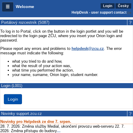
Login
Česky
Welcome
HelpDesk - user support contact
Portálový rozcestník (S087)
To log in to Portal, click on the button in the login portlet and you will be
redirected to the login page ZČU, where you insert your Orion login and
password.
Please report any errors and problems to
helpdesk@zcu.cz
. The error
message must indicate the following:
what you tried to do and how,
what the result of your action was,
what time you performed the action,
your name, surname, Orion login, student number.
Login (L001)
Novinky support.zcu.cz
Novinky pro Helpdesk ze dne 7. srpen.
28. 7. 2026: Změna služby Medial, ukončení provozu web-serveru 22. 7.
2026: Změna přístupu do budovy
...